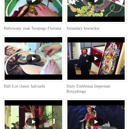
Haftowany znak Świętego Floriana
Sztandary łowieckie
Haft Łoś classic hafciarki
Duży Emblemat Imperium
Rosyjskiego