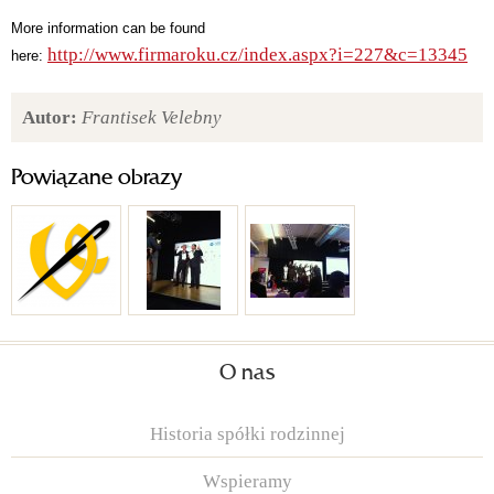
More information can be found
http://www.firmaroku.cz/index.aspx?i=227&c=13345
here:
Autor:
Frantisek Velebny
Powiązane obrazy
O nas
Historia spółki rodzinnej
Wspieramy