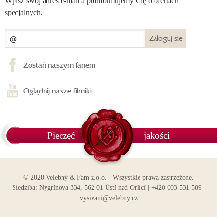
Wpisz swój adres e-mail a poinformujemy Cię o ofertach
specjalnych.
Zaloguj się
Zostań naszym fanem
Oglądnij nasze filmiki
Pieczęć
jakości
© 2020 Velebný & Fam z.o.o. - Wszystkie prawa zastrzeżone.
Siedziba: Nygrínova 334, 562 01 Ústí nad Orlicí | +420 603 531 589 |
vysivani@velebny.cz